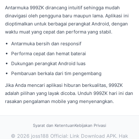
Antarmuka 999ZK dirancang intuitif sehingga mudah
dinavigasi oleh pengguna baru maupun lama. Aplikasi ini
dioptimalkan untuk berbagai perangkat Android, dengan
waktu muat yang cepat dan performa yang stabil.
Antarmuka bersih dan responsif
Performa cepat dan hemat baterai
Dukungan perangkat Android luas
Pembaruan berkala dari tim pengembang
Jika Anda mencari aplikasi hiburan berkualitas, 999ZK
adalah pilihan yang layak dicoba. Unduh 999ZK hari ini dan
rasakan pengalaman mobile yang menyenangkan.
Syarat dan Ketentuan
Kebijakan Privasi
© 2026 joss188 Official: Link Download APK. Hak