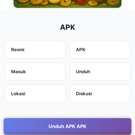
APK
Resmi
APK
Masuk
Unduh
Lokasi
Diskusi
Unduh APK APK