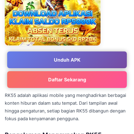
Unduh APK
Daftar Sekarang
RK55 adalah aplikasi mobile yang menghadirkan berbagai
konten hiburan dalam satu tempat. Dari tampilan awal
hingga pengaturan, setiap bagian RK55 dibangun dengan
fokus pada kenyamanan pengguna.